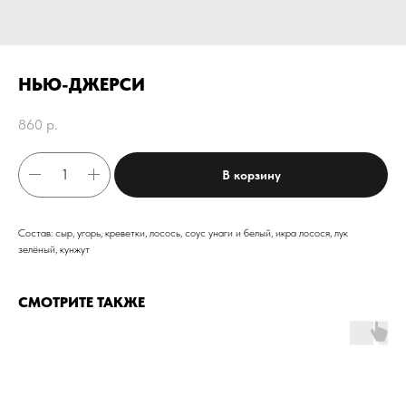
НЬЮ-ДЖЕРСИ
860
р.
В корзину
Состав: сыр, угорь, креветки, лосось, соус унаги и белый, икра лосося, лук
зелёный, кунжут
СМОТРИТЕ ТАКЖЕ