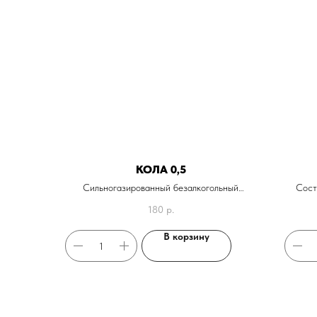
КОЛА 0,5
Сильногазированный безалкогольный
Сост
напиток
180
р.
В корзину