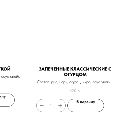
ТКОЙ
ЗАПЕЧЕННЫЕ КЛАССИЧЕСКИЕ С
ОГУРЦОМ
, соус спайс
Состав: рис, нори, огурец, икра, соус унаги и
кунжут
420
р.
+ сыр 50р
ину
В корзину