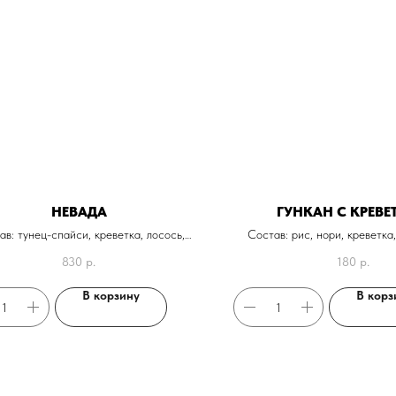
НЕВАДА
ГУНКАН С КРЕВЕ
ав: тунец-спайси, креветка, лосось,
Состав: рис, нори, креветка
острый соус кимчи и шрирача
830
р.
180
р.
В корзину
В корз