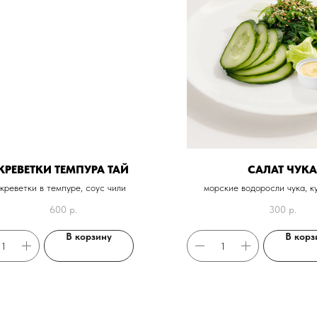
КРЕВЕТКИ ТЕМПУРА ТАЙ
САЛАТ ЧУКА
креветки в темпуре, соус чили
морские водоросли чука, к
ореховый
600
р.
300
р.
В корзину
В корз