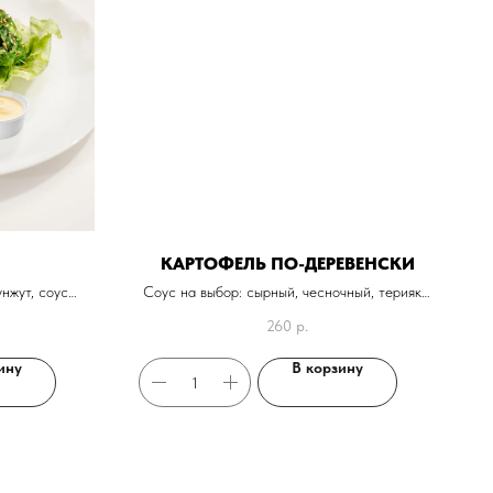
КАРТОФЕЛЬ ПО-ДЕРЕВЕНСКИ
унжут, соус
Соус на выбор: сырный, чесночный, терияки,
чили сладкий, кисло-сладкий 50г - 60р
260
р.
ину
В корзину