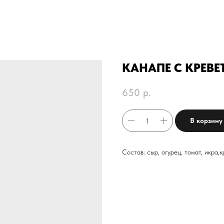
КАНАПЕ С КРЕВ
650
р.
В корзину
Состав: сыр, огурец, томат, икра,